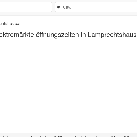
❖
chtshausen
ektromärkte öffnungszeiten in Lamprechtshau