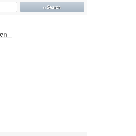
⌕ Search
sen